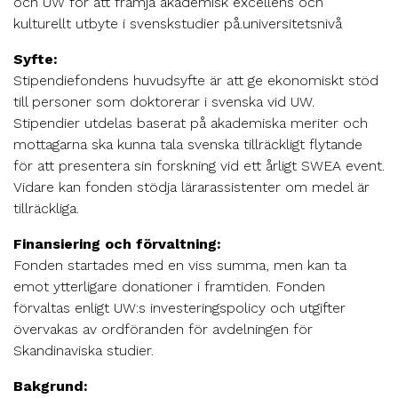
och UW för att främja akademisk excellens och
kulturellt utbyte i svenskstudier på.universitetsnivå
Syfte:
Stipendiefondens huvudsyfte är att ge ekonomiskt stöd
till personer som doktorerar i svenska vid UW.
Stipendier utdelas baserat på akademiska meriter och
mottagarna ska kunna tala svenska tillräckligt flytande
för att presentera sin forskning vid ett årligt SWEA event.
Vidare kan fonden stödja lärarassistenter om medel är
tillräckliga.
Finansiering och förvaltning:
Fonden startades med en viss summa, men kan ta
emot ytterligare donationer i framtiden. Fonden
förvaltas enligt UW:s investeringspolicy och utgifter
övervakas av ordföranden för avdelningen för
Skandinaviska studier.
Bakgrund: